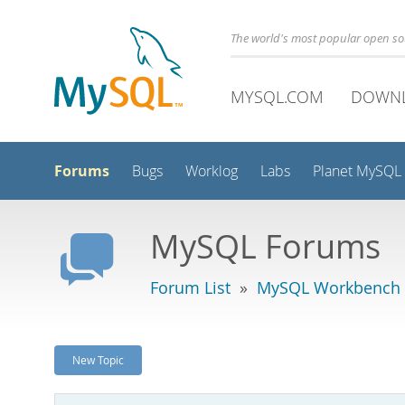
The world's most popular open s
MYSQL.COM
DOWN
Forums
Bugs
Worklog
Labs
Planet MySQL
MySQL Forums
Forum List
»
MySQL Workbench -
New Topic