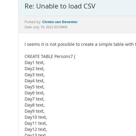
Re: Unable to load CSV
Christo van Deventer
Posted by:
Date: July 19, 2022 03:59AM
I seems it is not possible to create a simple table wit
CREATE TABLE Persons7 (
Day1 text,
Day2 text,
Day3 text,
Day4 text,
Day5 text,
Day6 text,
Day7 text,
Day8 text,
Day9 text,
Day10 text,
Day11 text,
Day12 text,
Day13 text,