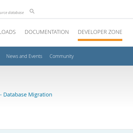
ource database
LOADS
DOCUMENTATION
DEVELOPER ZONE
News and Events
Community
 Database Migration