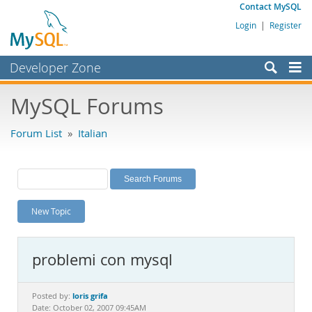
Contact MySQL
Login
|
Register
Developer Zone
Forums
MySQL Forums
Bugs
Forum List
»
Italian
Worklog
Labs
Planet MySQL
New Topic
News and Events
Community
problemi con mysql
MySQL.com
Downloads
loris grifa
Posted by:
Date: October 02, 2007 09:45AM