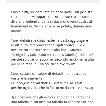
Documentation
Ciao a tutti, ho installato da poco mysql sul pc e sto
cercando di sviluppare un DB, ma sto riscontrando
diversi problemi circa la sintassi di diversi costrutti
fondamentali. Ve li elenco e, se potete, datemi una
mano:
1)per definire le chiavi esterne basta aggiungere
all'attibuto 'references tabella(attributo)....', o è
necessario specificare solo alla fine il vincolo
'foreign key (attributo) references tabella(attributo)'?
perche solo se lo faccio nel secondo modo mi risulta
poi nella tabella il valore di chiave 'mult'
2)per settare un valore di default non dovrebbe
bastare la seguente:
EX: tipo_cucina varchar(15) default 'ITALIANA'
perche ogni volta che lo faccio mi da errore 1064...:(
3) è possibile che gli errori siano dati dal fatto che
una tabella, a cui un'altra tabella fa riferimento, non