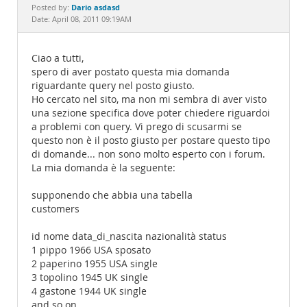
Documentation
Dario asdasd
Posted by:
Date: April 08, 2011 09:19AM
Ciao a tutti,
spero di aver postato questa mia domanda
riguardante query nel posto giusto.
Ho cercato nel sito, ma non mi sembra di aver visto
una sezione specifica dove poter chiedere riguardoi
a problemi con query. Vi prego di scusarmi se
questo non è il posto giusto per postare questo tipo
di domande... non sono molto esperto con i forum.
La mia domanda è la seguente:
supponendo che abbia una tabella
customers
id nome data_di_nascita nazionalità status
1 pippo 1966 USA sposato
2 paperino 1955 USA single
3 topolino 1945 UK single
4 gastone 1944 UK single
and so on...