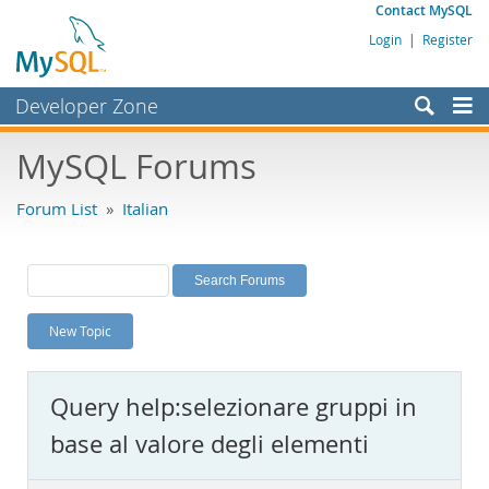
Contact MySQL
Login
|
Register
Developer Zone
Forums
MySQL Forums
Bugs
Forum List
»
Italian
Worklog
Labs
Planet MySQL
New Topic
News and Events
Community
Query help:selezionare gruppi in
MySQL.com
base al valore degli elementi
Downloads