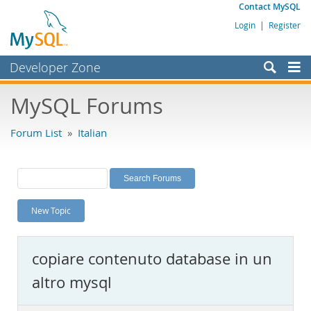
Contact MySQL
Login
|
Register
Developer Zone
Forums
MySQL Forums
Bugs
Forum List
»
Italian
Worklog
Labs
Planet MySQL
New Topic
News and Events
Community
copiare contenuto database in un
MySQL.com
altro mysql
Downloads