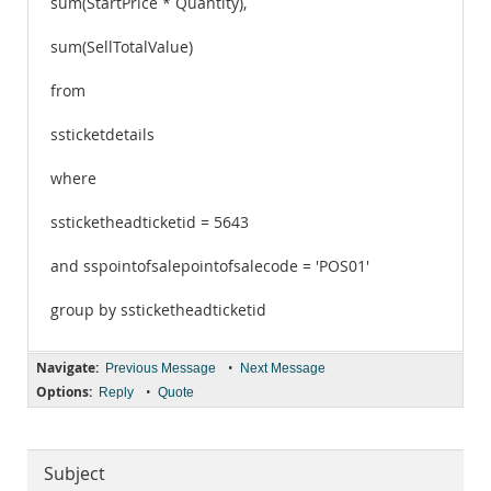
sum(StartPrice * Quantity),
sum(SellTotalValue)
from
ssticketdetails
where
ssticketheadticketid = 5643
and sspointofsalepointofsalecode = 'POS01'
group by ssticketheadticketid
Navigate:
•
Previous Message
Next Message
Options:
•
Reply
Quote
Subject