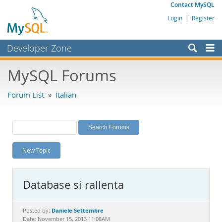
Contact MySQL
Login
|
Register
Developer Zone
Forums
MySQL Forums
Bugs
Forum List
»
Italian
Worklog
Labs
Planet MySQL
New Topic
News and Events
Community
Database si rallenta
MySQL.com
Downloads
Daniele Settembre
Posted by:
Date: November 15, 2013 11:08AM