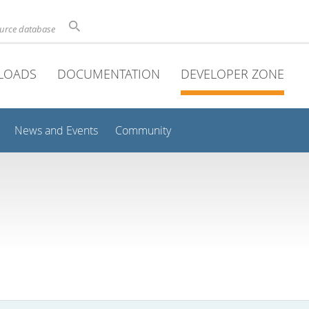
ource database
LOADS
DOCUMENTATION
DEVELOPER ZONE
News and Events
Community