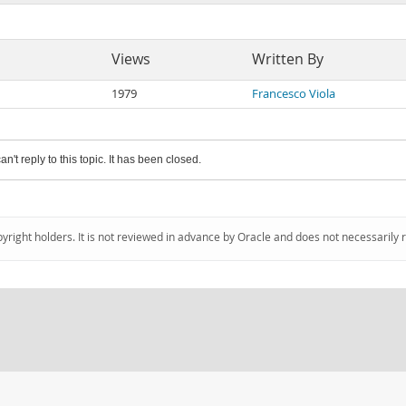
Views
Written By
1979
Francesco Viola
an't reply to this topic. It has been closed.
pyright holders. It is not reviewed in advance by Oracle and does not necessarily 