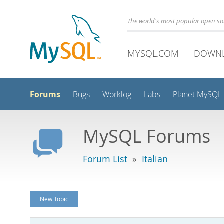
The world's most popular open s
MYSQL.COM
DOWN
Forums
Bugs
Worklog
Labs
Planet MySQL
MySQL Forums
Forum List
»
Italian
New Topic