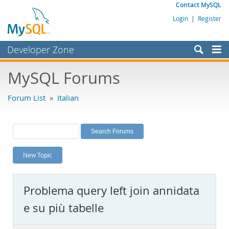
Contact MySQL
Login
|
Register
Developer Zone
Forums
MySQL Forums
Bugs
Forum List
»
Italian
Worklog
Labs
Planet MySQL
New Topic
News and Events
Community
Problema query left join annidata
MySQL.com
e su più tabelle
Downloads