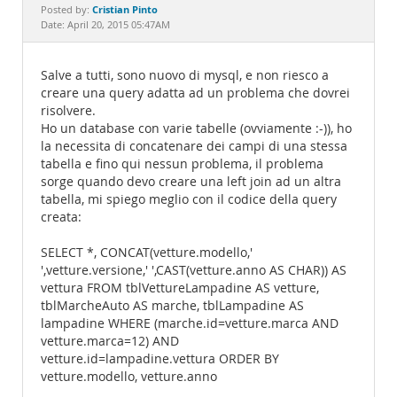
Documentation
Cristian Pinto
Posted by:
Date: April 20, 2015 05:47AM
Salve a tutti, sono nuovo di mysql, e non riesco a
creare una query adatta ad un problema che dovrei
risolvere.
Ho un database con varie tabelle (ovviamente :-)), ho
la necessita di concatenare dei campi di una stessa
tabella e fino qui nessun problema, il problema
sorge quando devo creare una left join ad un altra
tabella, mi spiego meglio con il codice della query
creata:
SELECT *, CONCAT(vetture.modello,'
',vetture.versione,' ',CAST(vetture.anno AS CHAR)) AS
vettura FROM tblVettureLampadine AS vetture,
tblMarcheAuto AS marche, tblLampadine AS
lampadine WHERE (marche.id=vetture.marca AND
vetture.marca=12) AND
vetture.id=lampadine.vettura ORDER BY
vetture.modello, vetture.anno