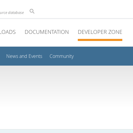
ource database
LOADS
DOCUMENTATION
DEVELOPER ZONE
News and Events
Community