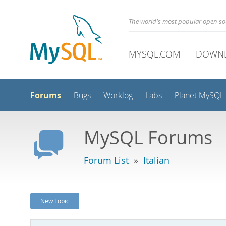
The world's most popular open s
MYSQL.COM
DOWN
Forums
Bugs
Worklog
Labs
Planet MySQL
MySQL Forums
Forum List
»
Italian
New Topic