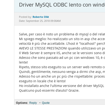
Driver MySQL ODBC lento con win
Roberto Oliè
Posted by:
Date: September 25, 2018 09:00AM
Salve, per caso è noto un problema di mysql o del rel
Mi spiego meglio: ho realizzato un sito in asp che acc
velocità è più che accettabile. L'host è "localhost" perch
AVEVO LE STESSE PRESTAZIONI quando utilizzavo un pc 
Il Web Server è sempre IIS, anche se le versioni sono d
Adesso che sono passato ad un pc con windows 10, è cam
lente!
Ripeto, stesso sito eseguito su un server web remoto 
Quindi, gentilmente, nessuno venga a dirmi che asp, m
Adesso ho un anche un pc più che rispettabile: process
eseguito in locale che è lento!
Ho installato anche l'ultima versione del driver MySQL
Qualcuno può essermi d'aiuto? Grazie.
Options:
•
Reply
Quote