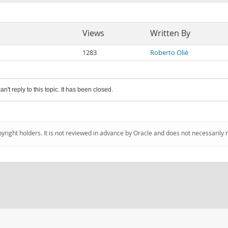
Views
Written By
1283
Roberto Oliè
an't reply to this topic. It has been closed.
pyright holders. It is not reviewed in advance by Oracle and does not necessarily 