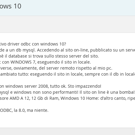
dows 10
ativo driver odbc con windows 10?
ede a un db mysql. Accedendo al sito on-line, pubblicato su un ser
è il database si trova sullo stesso server del sito.
con WINDOWS 7, eseguendo il sito in locale.
iverse, ovviamente, del server remoto rispetto al mio pc.
biato tutto: eseguendo il sito in locale, sempre con il db in locale
con windows server 2008, tutto ok. Sto impazzendo!
ysql e windows non sono performanti! Il sito on line è una bomba!
ore AMD A 12, 12 Gb di Ram, Windows 10 Home: d'altro canto, ripeto,
 ODBC, la 8.0, ma niente.