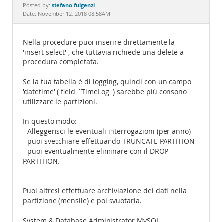
Documentation
stefano fulgenzi
Posted by:
Date: November 12, 2018 08:58AM
Nella procedure puoi inserire direttamente la
'insert select' , che tuttavia richiede una delete a
procedura completata.
Se la tua tabella è di logging, quindi con un campo
'datetime' ( field `TimeLog`) sarebbe più consono
utilizzare le partizioni.
In questo modo:
- Alleggerisci le eventuali interrogazioni (per anno)
- puoi svecchiare effettuando TRUNCATE PARTITION
- puoi eventualmente eliminare con il DROP
PARTITION.
Puoi altresì effettuare archiviazione dei dati nella
partizione (mensile) e poi svuotarla.
System & Database Administrator MySQL