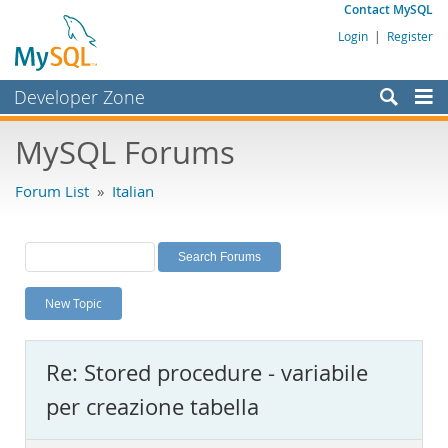
Contact MySQL
Login
|
Register
Developer Zone
Forums
MySQL Forums
Bugs
Forum List
»
Italian
Worklog
Labs
Planet MySQL
New Topic
News and Events
Community
Re: Stored procedure - variabile
MySQL.com
per creazione tabella
Downloads