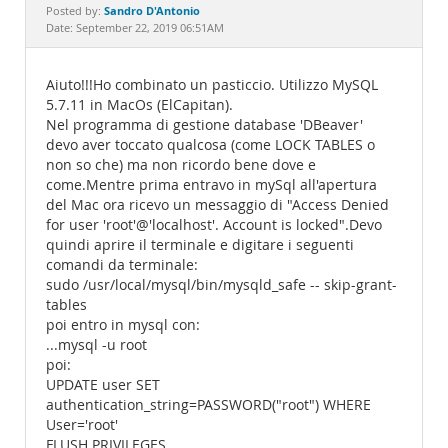
Documentation
Sandro D'Antonio
Posted by:
Date: September 22, 2019 06:51AM
Aiuto!!!Ho combinato un pasticcio. Utilizzo MySQL
5.7.11 in MacOs (ElCapitan).
Nel programma di gestione database 'DBeaver'
devo aver toccato qualcosa (come LOCK TABLES o
non so che) ma non ricordo bene dove e
come.Mentre prima entravo in mySql all'apertura
del Mac ora ricevo un messaggio di "Access Denied
for user 'root'@'localhost'. Account is locked".Devo
quindi aprire il terminale e digitare i seguenti
comandi da terminale:
sudo /usr/local/mysql/bin/mysqld_safe -- skip-grant-
tables
poi entro in mysql con:
...mysql -u root
poi:
UPDATE user SET
authentication_string=PASSWORD("root") WHERE
User='root'
FLUSH PRIVILEGES