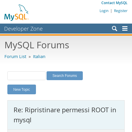
Contact MySQL
Login
|
Register
Developer Zone
Forums
MySQL Forums
Bugs
Forum List
»
Italian
Worklog
Labs
Planet MySQL
New Topic
News and Events
Community
Re: Ripristinare permessi ROOT in
MySQL.com
mysql
Downloads