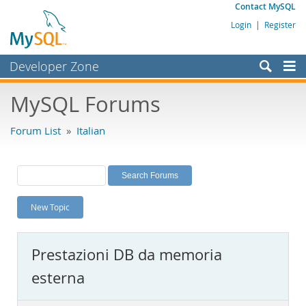
Contact MySQL
Login
|
Register
Developer Zone
Forums
MySQL Forums
Bugs
Forum List
»
Italian
Worklog
Labs
Planet MySQL
New Topic
News and Events
Community
Prestazioni DB da memoria
MySQL.com
esterna
Downloads