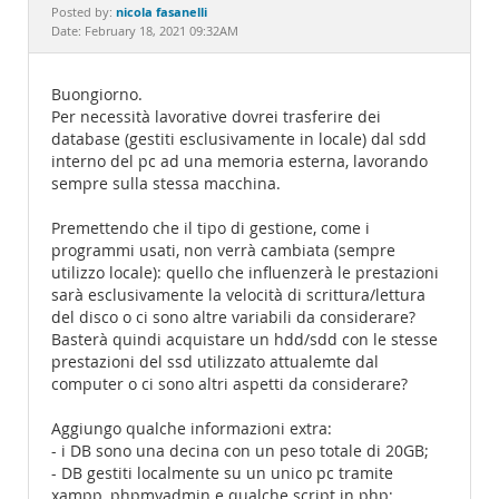
Documentation
nicola fasanelli
Posted by:
Date: February 18, 2021 09:32AM
Buongiorno.
Per necessità lavorative dovrei trasferire dei
database (gestiti esclusivamente in locale) dal sdd
interno del pc ad una memoria esterna, lavorando
sempre sulla stessa macchina.
Premettendo che il tipo di gestione, come i
programmi usati, non verrà cambiata (sempre
utilizzo locale): quello che influenzerà le prestazioni
sarà esclusivamente la velocità di scrittura/lettura
del disco o ci sono altre variabili da considerare?
Basterà quindi acquistare un hdd/sdd con le stesse
prestazioni del ssd utilizzato attualemte dal
computer o ci sono altri aspetti da considerare?
Aggiungo qualche informazioni extra:
- i DB sono una decina con un peso totale di 20GB;
- DB gestiti localmente su un unico pc tramite
xampp, phpmyadmin e qualche script in php;