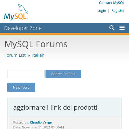
Contact MySQL
Login
|
Register
Developer Zone
Forums
MySQL Forums
Bugs
Forum List
»
Italian
Worklog
Labs
Planet MySQL
New Topic
News and Events
Community
aggiornare i link dei prodotti
MySQL.com
Downloads
Claudio Verga
Posted by:
Date: November 11, 2021 01:50AM