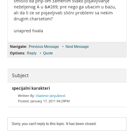
smislio da php-om zamenim svako pojavljivanje
neželjenog Ä u &#269; pre nego ga ubacim u bazu,
ali da li će se pojavljivati slični problemi sa nekim
drugim charsetom?
unapred hvala
Navigate:
•
Previous Message
Next Message
Options:
•
Reply
Quote
Subject
specijalni karakteri
Vladimir Janjušević
January 17, 2011 04:29PM
Sorry, you can't reply to this topic. It has been closed.