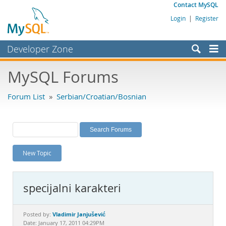
Contact MySQL
Login
|
Register
Developer Zone
Forums
MySQL Forums
Bugs
Forum List
»
Serbian/Croatian/Bosnian
Worklog
Labs
Planet MySQL
New Topic
News and Events
Community
specijalni karakteri
MySQL.com
Downloads
Vladimir Janjušević
Posted by:
Date: January 17, 2011 04:29PM