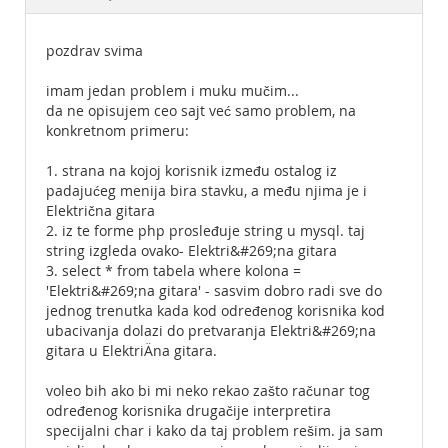
Documentation
pozdrav svima
imam jedan problem i muku mučim...
da ne opisujem ceo sajt već samo problem, na
konkretnom primeru:
1. strana na kojoj korisnik između ostalog iz
padajućeg menija bira stavku, a među njima je i
Električna gitara
2. iz te forme php prosleđuje string u mysql. taj
string izgleda ovako- Elektri&#269;na gitara
3. select * from tabela where kolona =
'Elektri&#269;na gitara' - sasvim dobro radi sve do
jednog trenutka kada kod određenog korisnika kod
ubacivanja dolazi do pretvaranja Elektri&#269;na
gitara u ElektriÄna gitara.
voleo bih ako bi mi neko rekao zašto računar tog
određenog korisnika drugačije interpretira
specijalni char i kako da taj problem rešim. ja sam