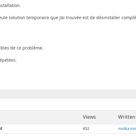
stallation.
ule solution temporaire que j’ai trouvée est de désinstaller complè
ibles de ce problème.
répétées.
Views
Written
ot
652
molka mi