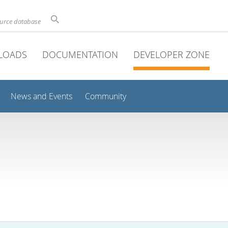
ource database
LOADS
DOCUMENTATION
DEVELOPER ZONE
News and Events
Community