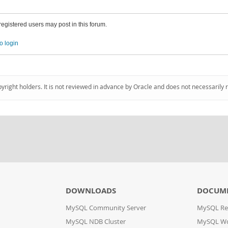
 registered users may post in this forum.
o login
pyright holders. It is not reviewed in advance by Oracle and does not necessarily 
DOWNLOADS
DOCUM
MySQL Community Server
MySQL Re
MySQL NDB Cluster
MySQL W