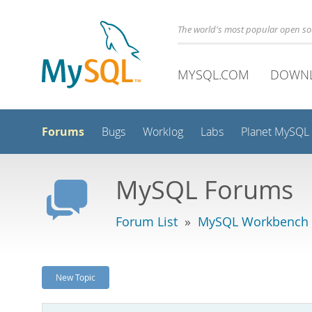
The world's most popular open s
MYSQL.COM
DOWN
Forums
Bugs
Worklog
Labs
Planet MySQL
MySQL Forums
Forum List
»
MySQL Workbench
New Topic