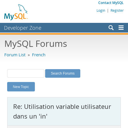
Contact MySQL
Login
|
Register
Developer Zone
Forums
MySQL Forums
Bugs
Forum List
»
French
Worklog
Labs
Planet MySQL
New Topic
News and Events
Community
Re: Utilisation variable utilisateur
MySQL.com
dans un 'in'
Downloads