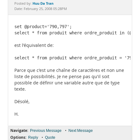
Documentation
Huu Da Tran
Posted by:
Date: February 25, 2008 05:28PM
set @product='790,797';

select * from produit where ordre_produit in (@pro
est l'équivalent de:
select * from produit where ordre_produit = '790,7
Parce que c'est une chaîne de caractères et non une
liste de possibilités. Je ne pense pas qu'il soit
possible de définir une variable autre que de type
texte.
Désolé,
H.
Navigate:
•
Previous Message
Next Message
Options:
•
Reply
Quote