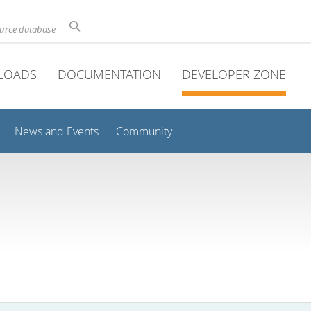
ource database
LOADS
DOCUMENTATION
DEVELOPER ZONE
News and Events
Community