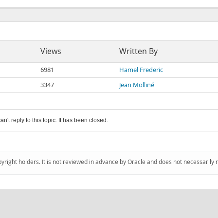
Views
Written By
6981
Hamel Frederic
3347
Jean Molliné
an't reply to this topic. It has been closed.
pyright holders. It is not reviewed in advance by Oracle and does not necessarily 