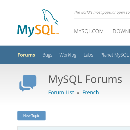
The world's most popular open s
MYSQL.COM
DOWN
Forums
Bugs
Worklog
Labs
Planet MySQL
MySQL Forums
Forum List
»
French
New Topic