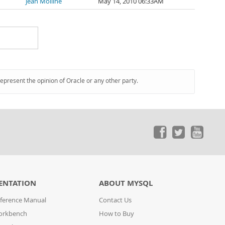
Jean Molliné
May 14, 2010 06:33AM
represent the opinion of Oracle or any other party.
ENTATION
ABOUT MYSQL
ference Manual
Contact Us
orkbench
How to Buy