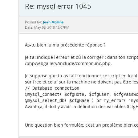
Re: mysql error 1045
Jean Molliné
Posted by:
Date: May 08, 2010 12:07PM
As-tu bien lu ma précédente réponse ?
Je t'ai indiqué l'erreur et où la corriger : dans ton sc
/phpwebgallery/include/common.inc.php.
Je suppose que tu as fait fonctionner ce script en local
sur free et celui sur ta machine ne doivent pas être le
// Database connection 

@mysql_connect( $cfgHote, $cfgUser, $cfgPasswo
@mysql_select_db( $cfgBase ) or my_error( 'my
Avant ça, il doit y avoir la définition des variables $cf
_____________________________________________________________
Une question bien formulée, c'est un problème bien com