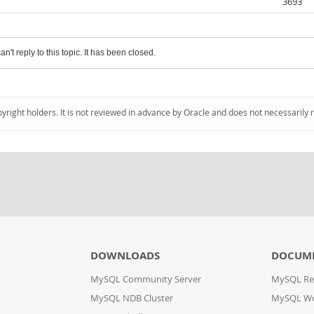
3693
an't reply to this topic. It has been closed.
pyright holders. It is not reviewed in advance by Oracle and does not necessarily 
DOWNLOADS
DOCUM
MySQL Community Server
MySQL Re
MySQL NDB Cluster
MySQL W