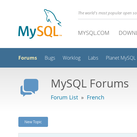
The world's most popular open s
MYSQL.COM
DOWN
Forums
Bugs
Worklog
Labs
Planet MySQL
MySQL Forums
Forum List
»
French
New Topic