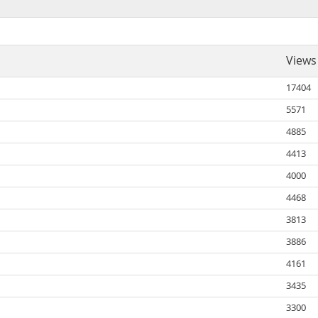
Views
17404
5571
4885
4413
4000
4468
3813
3886
4161
3435
3300