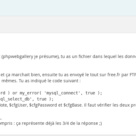
ript (phpwebgallery je présume), tu as un fichier dans lequel les do
 et ça marchait bien, ensuite tu as envoyé le tout sur free.fr par F
s mêmes. Tu as indiqué le code suivant :
rd ) or my_error( 'mysql_connect', true ); 

sql_select_db', true );
gHote, $cfgUser, $cfgPassword et $cfgBase. Il faut vérifier les deux p
_
pris : ça représente déjà les 3/4 de la réponse ;)