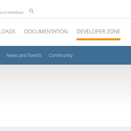
ource database
LOADS
DOCUMENTATION
DEVELOPER ZONE
News and Events
Community