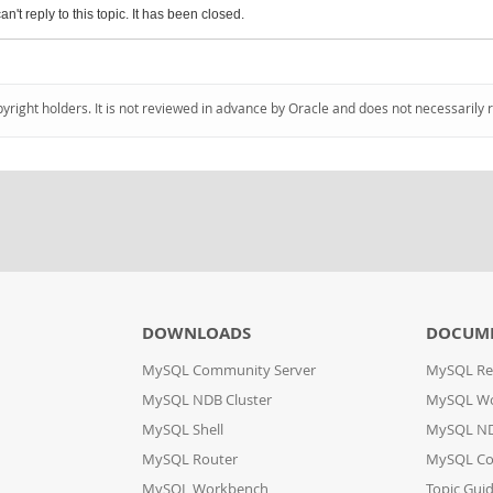
an't reply to this topic. It has been closed.
pyright holders. It is not reviewed in advance by Oracle and does not necessarily 
DOWNLOADS
DOCUM
MySQL Community Server
MySQL Re
MySQL NDB Cluster
MySQL W
MySQL Shell
MySQL ND
MySQL Router
MySQL Co
MySQL Workbench
Topic Gui