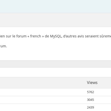
outien sur le forum « french » de MySQL, d'autres avis seraient sûre
orum.
Views
5762
3045
2439