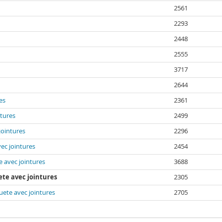
2561
2293
2448
2555
3717
2644
es
2361
ntures
2499
jointures
2296
vec jointures
2454
e avec jointures
3688
ete avec jointures
2305
quete avec jointures
2705