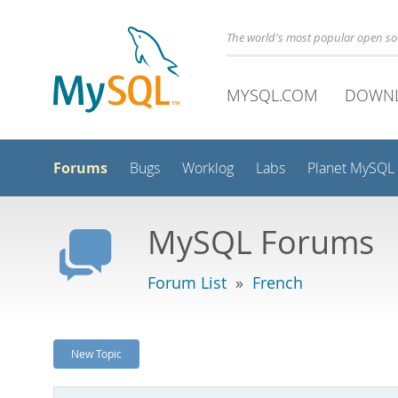
The world's most popular open s
MYSQL.COM
DOWN
Forums
Bugs
Worklog
Labs
Planet MySQL
MySQL Forums
Forum List
»
French
New Topic