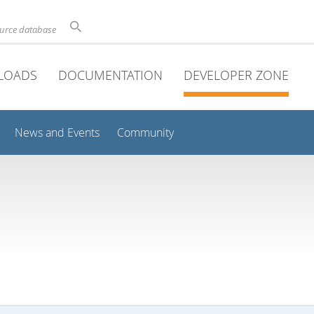
ource database
LOADS
DOCUMENTATION
DEVELOPER ZONE
News and Events
Community