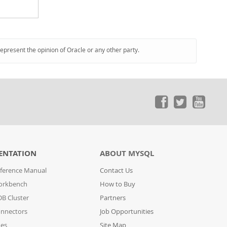
represent the opinion of Oracle or any other party.
ENTATION
ABOUT MYSQL
ference Manual
Contact Us
orkbench
How to Buy
B Cluster
Partners
nnectors
Job Opportunities
des
Site Map