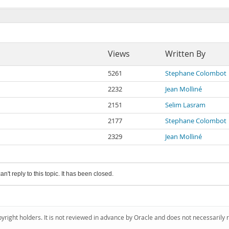
Views
Written By
5261
Stephane Colombot
2232
Jean Molliné
2151
Selim Lasram
2177
Stephane Colombot
2329
Jean Molliné
an't reply to this topic. It has been closed.
pyright holders. It is not reviewed in advance by Oracle and does not necessarily 