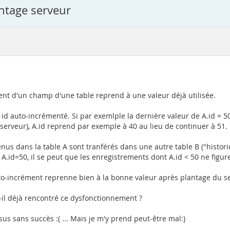
antage serveur
ent d'un champ d'une table reprend à une valeur déjà utilisée.
id auto-incrémenté. Si par exemlple la dernière valeur de A.id = 5
rveur), A.id reprend par exemple à 40 au lieu de continuer à 51.
nus dans la table A sont tranférés dans une autre table B ("histor
A.id=50, il se peut que les enregistrements dont A.id < 50 ne figure
-incrément reprenne bien à la bonne valeur après plantage du se
-il déjà rencontré ce dysfonctionnement ?
us sans succès :( ... Mais je m'y prend peut-être mal:)