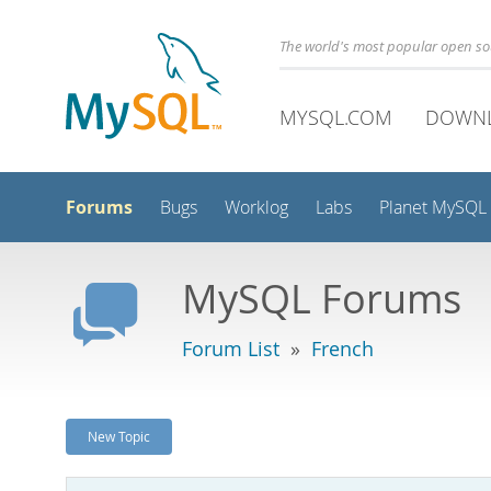
The world's most popular open s
MYSQL.COM
DOWN
Forums
Bugs
Worklog
Labs
Planet MySQL
MySQL Forums
Forum List
»
French
New Topic