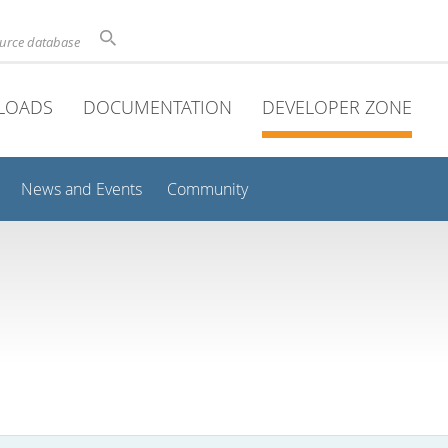
ource database
LOADS
DOCUMENTATION
DEVELOPER ZONE
News and Events
Community