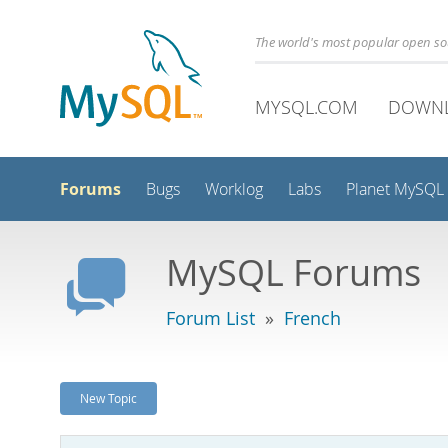
The world's most popular open s
MYSQL.COM
DOWN
Forums
Bugs
Worklog
Labs
Planet MySQL
MySQL Forums
Forum List
»
French
New Topic