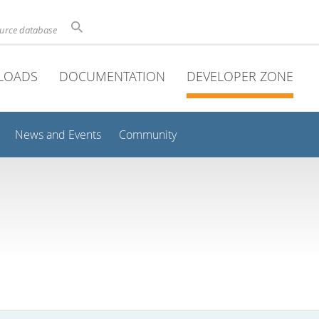
ource database
LOADS
DOCUMENTATION
DEVELOPER ZONE
News and Events
Community