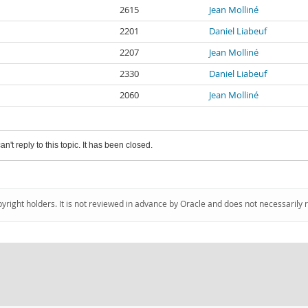
2615
Jean Molliné
2201
Daniel Liabeuf
2207
Jean Molliné
2330
Daniel Liabeuf
2060
Jean Molliné
an't reply to this topic. It has been closed.
pyright holders. It is not reviewed in advance by Oracle and does not necessarily 