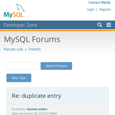
Contact MySQL
Login
|
Register
Developer Zone
Forums
MySQL Forums
Bugs
Forum List
»
French
Worklog
Labs
Planet MySQL
New Topic
News and Events
Community
Re: duplicate entry
MySQL.com
Downloads
thomas seillan
Posted by:
Date: November 05, 2010 07:43AM