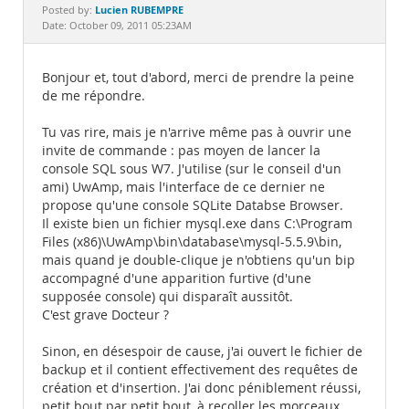
Documentation
Lucien RUBEMPRE
Posted by:
Date: October 09, 2011 05:23AM
Bonjour et, tout d'abord, merci de prendre la peine
de me répondre.
Tu vas rire, mais je n'arrive même pas à ouvrir une
invite de commande : pas moyen de lancer la
console SQL sous W7. J'utilise (sur le conseil d'un
ami) UwAmp, mais l'interface de ce dernier ne
propose qu'une console SQLite Databse Browser.
Il existe bien un fichier mysql.exe dans C:\Program
Files (x86)\UwAmp\bin\database\mysql-5.5.9\bin,
mais quand je double-clique je n'obtiens qu'un bip
accompagné d'une apparition furtive (d'une
supposée console) qui disparaît aussitôt.
C'est grave Docteur ?
Sinon, en désespoir de cause, j'ai ouvert le fichier de
backup et il contient effectivement des requêtes de
création et d'insertion. J'ai donc péniblement réussi,
petit bout par petit bout, à recoller les morceaux.