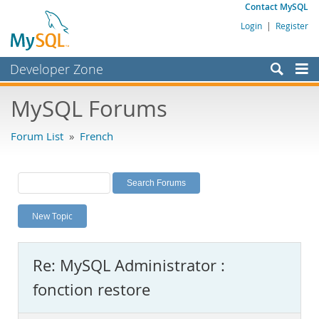
Contact MySQL
Login
|
Register
Developer Zone
Forums
MySQL Forums
Bugs
Forum List
»
French
Worklog
Labs
Planet MySQL
New Topic
News and Events
Community
Re: MySQL Administrator :
MySQL.com
fonction restore
Downloads