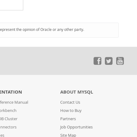
represent the opinion of Oracle or any other party.
ENTATION
ABOUT MYSQL
ference Manual
Contact Us
orkbench
How to Buy
B Cluster
Partners
nnectors
Job Opportunities
des
Site Map