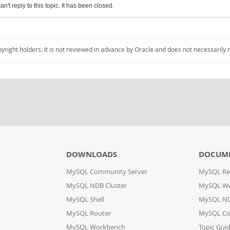
an't reply to this topic. It has been closed.
pyright holders. It is not reviewed in advance by Oracle and does not necessarily 
DOWNLOADS
DOCUM
MySQL Community Server
MySQL Re
MySQL NDB Cluster
MySQL W
MySQL Shell
MySQL ND
MySQL Router
MySQL Co
MySQL Workbench
Topic Gui