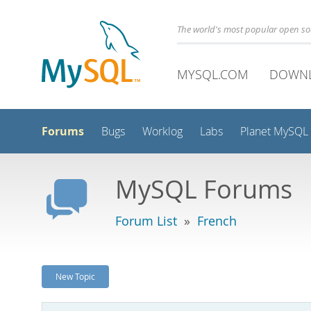
The world's most popular open s
MYSQL.COM
DOWN
Forums
Bugs
Worklog
Labs
Planet MySQL
MySQL Forums
Forum List
»
French
New Topic