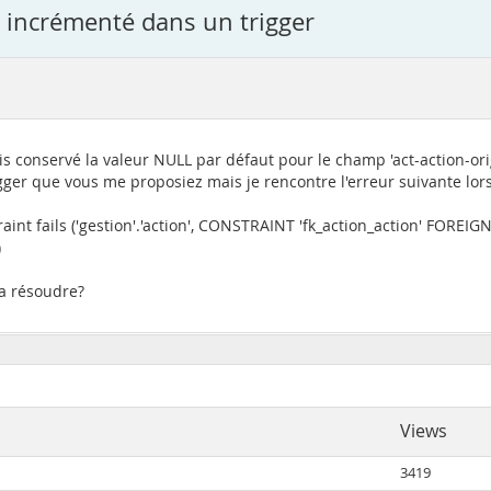
 incrémenté dans un trigger
is conservé la valeur NULL par défaut pour le champ 'act-action-ori
igger que vous me proposiez mais je rencontre l'erreur suivante lors
int fails ('gestion'.'action', CONSTRAINT 'fk_action_action' FOREIGN 
)
la résoudre?
Views
3419