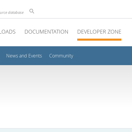
ource database
LOADS
DOCUMENTATION
DEVELOPER ZONE
News and Events
Community