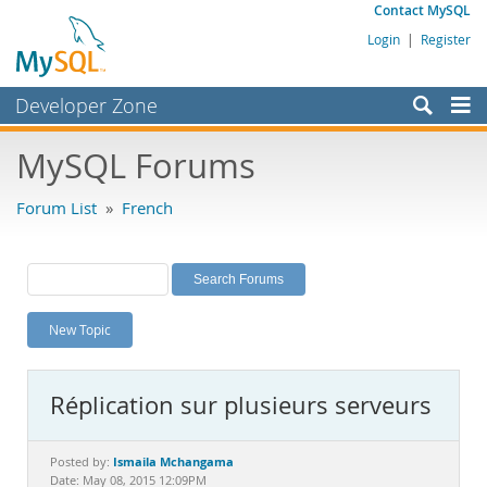
Contact MySQL
Login
|
Register
Developer Zone
Forums
MySQL Forums
Bugs
Forum List
»
French
Worklog
Labs
Planet MySQL
New Topic
News and Events
Community
Réplication sur plusieurs serveurs
MySQL.com
Downloads
Ismaila Mchangama
Posted by:
Date: May 08, 2015 12:09PM