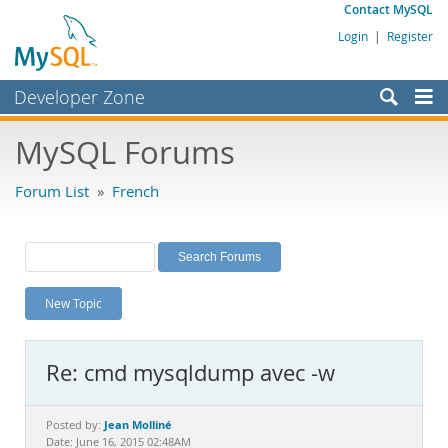
Contact MySQL
Login
|
Register
Developer Zone
Forums
MySQL Forums
Bugs
Forum List
»
French
Worklog
Labs
Planet MySQL
New Topic
News and Events
Community
Re: cmd mysqldump avec -w
MySQL.com
Downloads
Jean Molliné
Posted by:
Date: June 16, 2015 02:48AM