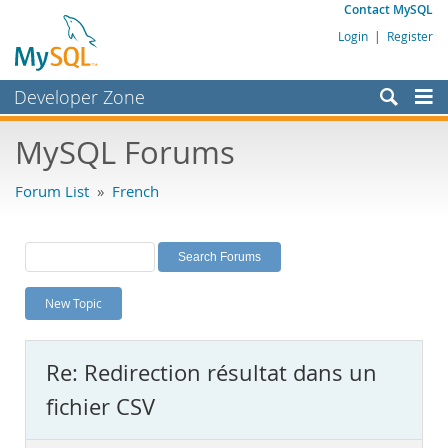
Contact MySQL
Login
|
Register
Developer Zone
Forums
MySQL Forums
Bugs
Forum List
»
French
Worklog
Labs
Planet MySQL
New Topic
News and Events
Community
Re: Redirection résultat dans un
MySQL.com
fichier CSV
Downloads