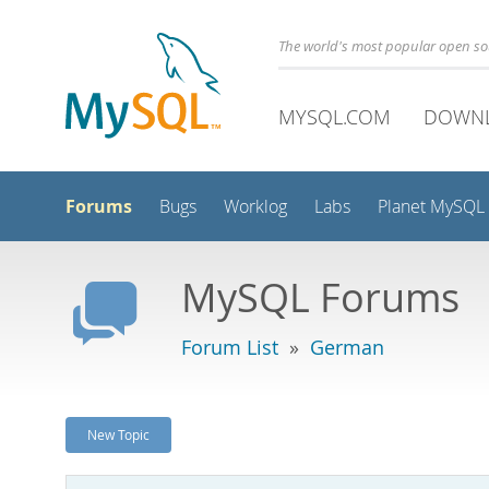
The world's most popular open s
MYSQL.COM
DOWN
Forums
Bugs
Worklog
Labs
Planet MySQL
MySQL Forums
Forum List
»
German
New Topic