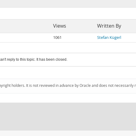
Views
Written By
1061
Stefan Kügerl
an't reply to this topic. It has been closed.
pyright holders. It is not reviewed in advance by Oracle and does not necessarily 