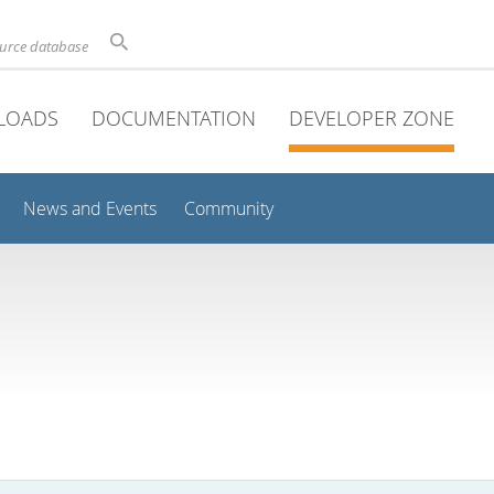
ource database
LOADS
DOCUMENTATION
DEVELOPER ZONE
News and Events
Community