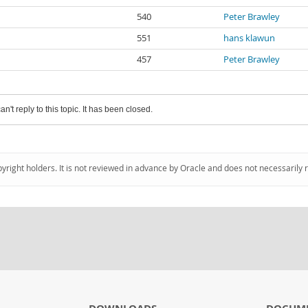
540
Peter Brawley
551
hans klawun
457
Peter Brawley
an't reply to this topic. It has been closed.
pyright holders. It is not reviewed in advance by Oracle and does not necessarily 