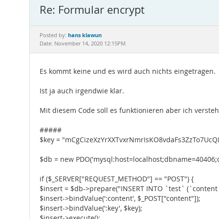
Re: Formular encrypt
hans klawun
Posted by:
Date: November 14, 2020 12:15PM
Es kommt keine und es wird auch nichts eingetragen.
Ist ja auch irgendwie klar.
Mit diesem Code soll es funktionieren aber ich versteh 
#####
$key = "mCgCizeXzYrXXTvxrNmrIsKO8vdaFs3ZzTo7Uc
$db = new PDO('mysql:host=localhost;dbname=40406;chars
if ($_SERVER["REQUEST_METHOD"] == "POST") {
$insert = $db->prepare("INSERT INTO `test` (`content`
$insert->bindValue(':content', $_POST["content"]);
$insert->bindValue(':key', $key);
$insert->execute();