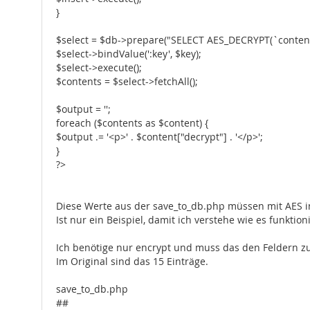
}
$select = $db->prepare("SELECT AES_DECRYPT(`content`
$select->bindValue(':key', $key);
$select->execute();
$contents = $select->fetchAll();
$output = '';
foreach ($contents as $content) {
$output .= '<p>' . $content["decrypt"] . '</p>';
}
?>
Diese Werte aus der save_to_db.php müssen mit AES i
Ist nur ein Beispiel, damit ich verstehe wie es funktioni
Ich benötige nur encrypt und muss das den Feldern z
Im Original sind das 15 Einträge.
save_to_db.php
##