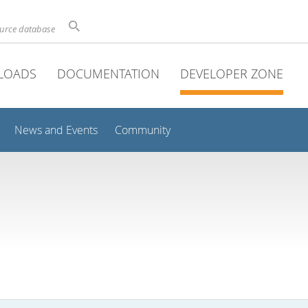
ource database
LOADS
DOCUMENTATION
DEVELOPER ZONE
News and Events
Community