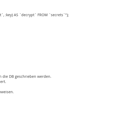
, :key) AS `decrypt` FROM `secrets`");
n die DB geschrieben werden.
ert.
uweisen.