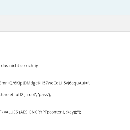
das nicht so richtig
Q8mr+Q/6KIpJDMdgeKH57weCqLH5vJ6aquAuI=";
et=utf8', 'root', 'pass');
) VALUES (AES_ENCRYPT(:content, :key));");