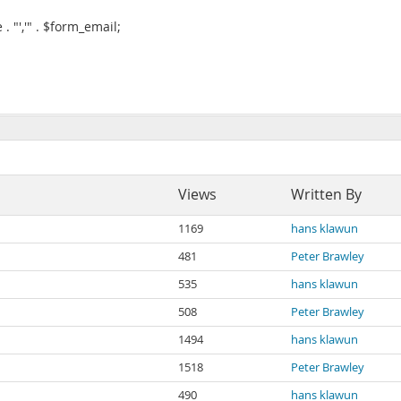
. "','" . $form_email;
Views
Written By
1169
hans klawun
481
Peter Brawley
535
hans klawun
508
Peter Brawley
1494
hans klawun
1518
Peter Brawley
490
hans klawun