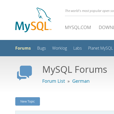
The world's most popular open s
MYSQL.COM
DOWN
Forums
Bugs
Worklog
Labs
Planet MySQL
MySQL Forums
Forum List
»
German
New Topic