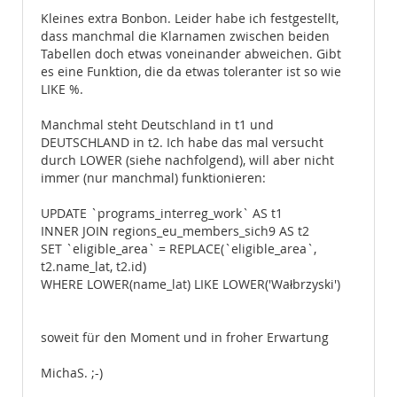
Kleines extra Bonbon. Leider habe ich festgestellt,
dass manchmal die Klarnamen zwischen beiden
Tabellen doch etwas voneinander abweichen. Gibt
es eine Funktion, die da etwas toleranter ist so wie
LIKE %.
Manchmal steht Deutschland in t1 und
DEUTSCHLAND in t2. Ich habe das mal versucht
durch LOWER (siehe nachfolgend), will aber nicht
immer (nur manchmal) funktionieren:
UPDATE `programs_interreg_work` AS t1
INNER JOIN regions_eu_members_sich9 AS t2
SET `eligible_area` = REPLACE(`eligible_area`,
t2.name_lat, t2.id)
WHERE LOWER(name_lat) LIKE LOWER('Wałbrzyski')
soweit für den Moment und in froher Erwartung
MichaS. ;-)