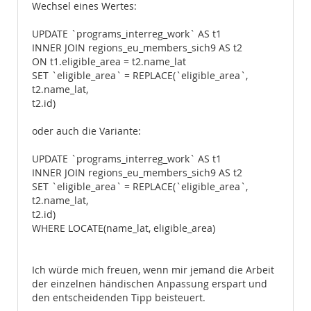
Wechsel eines Wertes:
UPDATE `programs_interreg_work` AS t1
INNER JOIN regions_eu_members_sich9 AS t2
ON t1.eligible_area = t2.name_lat
SET `eligible_area` = REPLACE(`eligible_area`,
t2.name_lat,
t2.id)
oder auch die Variante:
UPDATE `programs_interreg_work` AS t1
INNER JOIN regions_eu_members_sich9 AS t2
SET `eligible_area` = REPLACE(`eligible_area`,
t2.name_lat,
t2.id)
WHERE LOCATE(name_lat, eligible_area)
Ich würde mich freuen, wenn mir jemand die Arbeit
der einzelnen händischen Anpassung erspart und
den entscheidenden Tipp beisteuert.