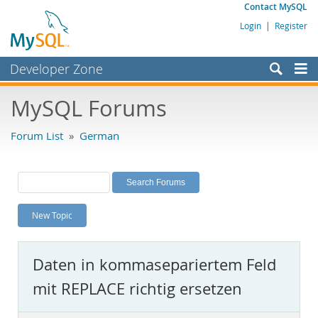
Contact MySQL
Login
|
Register
Developer Zone
Forums
MySQL Forums
Bugs
Forum List
»
German
Worklog
Labs
Planet MySQL
New Topic
News and Events
Community
Daten in kommasepariertem Feld
MySQL.com
mit REPLACE richtig ersetzen
Downloads