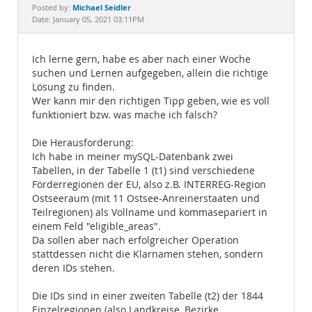
Documentation
Michael Seidler
Posted by:
Date: January 05, 2021 03:11PM
Ich lerne gern, habe es aber nach einer Woche
suchen und Lernen aufgegeben, allein die richtige
Lösung zu finden.
Wer kann mir den richtigen Tipp geben, wie es voll
funktioniert bzw. was mache ich falsch?
Die Herausforderung:
Ich habe in meiner mySQL-Datenbank zwei
Tabellen, in der Tabelle 1 (t1) sind verschiedene
Förderregionen der EU, also z.B. INTERREG-Region
Ostseeraum (mit 11 Ostsee-Anreinerstaaten und
Teilregionen) als Vollname und kommasepariert in
einem Feld "eligible_areas".
Da sollen aber nach erfolgreicher Operation
stattdessen nicht die Klarnamen stehen, sondern
deren IDs stehen.
Die IDs sind in einer zweiten Tabelle (t2) der 1844
Einzelregionen (also Landkreise, Bezirke,