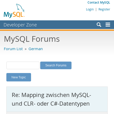
Contact MySQL
Login
|
Register
Developer Zone
Forums
MySQL Forums
Bugs
Forum List
»
German
Worklog
Labs
Planet MySQL
New Topic
News and Events
Community
Re: Mapping zwischen MySQL-
MySQL.com
und CLR- oder C#-Datentypen
Downloads