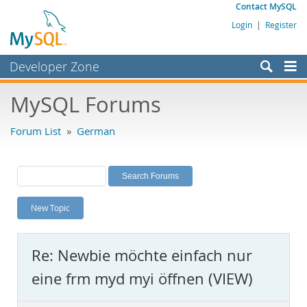
Contact MySQL
Login
|
Register
Developer Zone
Forums
MySQL Forums
Bugs
Forum List
»
German
Worklog
Labs
Planet MySQL
New Topic
News and Events
Community
Re: Newbie möchte einfach nur
MySQL.com
eine frm myd myi öffnen (VIEW)
Downloads