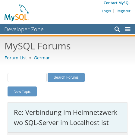
Contact MySQL
Login
|
Register
Developer Zone
Forums
MySQL Forums
Bugs
Forum List
»
German
Worklog
Labs
Planet MySQL
New Topic
News and Events
Community
Re: Verbindung im Heimnetzwerk
MySQL.com
wo SQL-Server im Localhost ist
Downloads