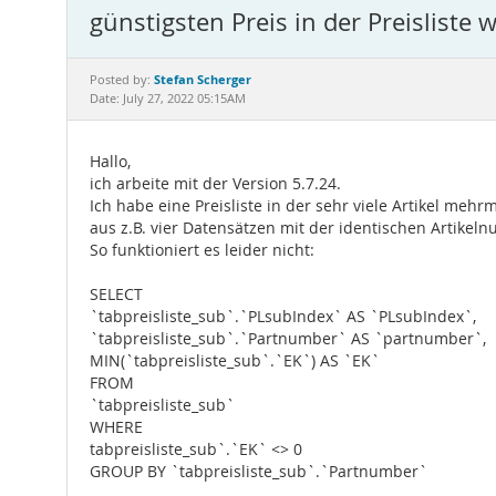
günstigsten Preis in der Preisliste 
Stefan Scherger
Posted by:
Date: July 27, 2022 05:15AM
Hallo,
ich arbeite mit der Version 5.7.24.
Ich habe eine Preisliste in der sehr viele Artikel mehr
aus z.B. vier Datensätzen mit der identischen Artikel
So funktioniert es leider nicht:
SELECT
`tabpreisliste_sub`.`PLsubIndex` AS `PLsubIndex`,
`tabpreisliste_sub`.`Partnumber` AS `partnumber`,
MIN(`tabpreisliste_sub`.`EK`) AS `EK`
FROM
`tabpreisliste_sub`
WHERE
tabpreisliste_sub`.`EK` <> 0
GROUP BY `tabpreisliste_sub`.`Partnumber`