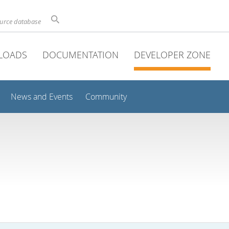
ource database
LOADS
DOCUMENTATION
DEVELOPER ZONE
News and Events
Community