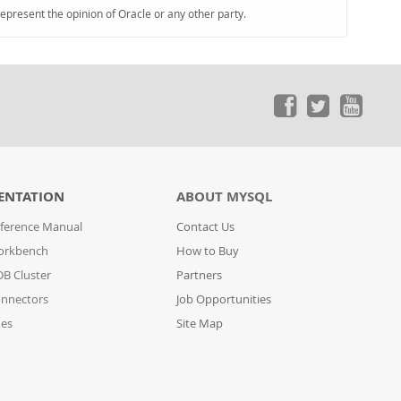
represent the opinion of Oracle or any other party.
ENTATION
ABOUT MYSQL
ference Manual
Contact Us
orkbench
How to Buy
B Cluster
Partners
nnectors
Job Opportunities
des
Site Map