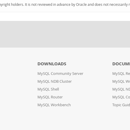
pyright holders. It is not reviewed in advance by Oracle and does not necessarily 
DOWNLOADS
DOCUM
MySQL Community Server
MySQL Re
MySQL NDB Cluster
MySQL W
MySQL Shell
MySQL ND
MySQL Router
MySQL Co
MySQL Workbench
Topic Gui