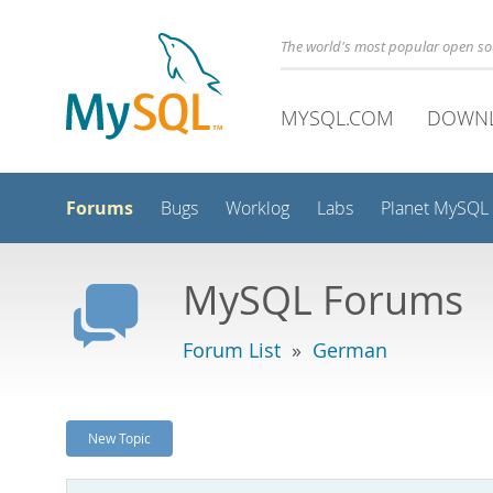
The world's most popular open s
MYSQL.COM
DOWN
Forums
Bugs
Worklog
Labs
Planet MySQL
MySQL Forums
Forum List
»
German
New Topic