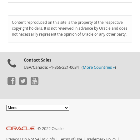
Content reproduced on this site is the property of the respective
copyright holders. It is not reviewed in advance by Oracle and does
not necessarily represent the opinion of Oracle or any other party.
Contact Sales
USA/Canada: +1-866-221-0634 (
More Countries »
)
© 2022 Oracle
Privacy
/
Do Not Sell My Info
|
Terms of Use
|
Trademark Policy
|