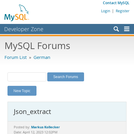
Contact MySQL
Login
|
Register
Developer Zone
Forums
MySQL Forums
Bugs
Forum List
»
German
Worklog
Labs
Planet MySQL
New Topic
News and Events
Community
Json_extract
MySQL.com
Downloads
Markus Kollecker
Posted by:
Date: April 12, 2023 12:02PM