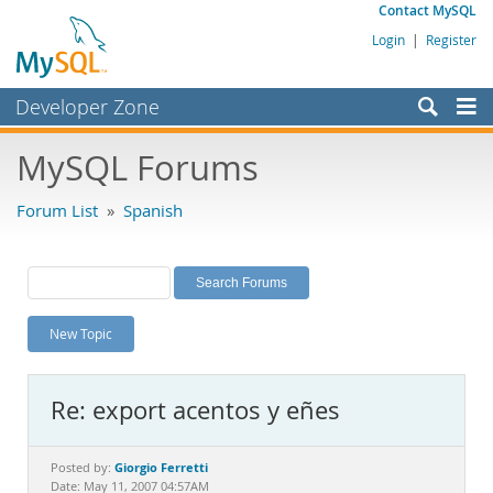
Contact MySQL
Login
|
Register
Developer Zone
Forums
MySQL Forums
Bugs
Forum List
»
Spanish
Worklog
Labs
Planet MySQL
New Topic
News and Events
Community
Re: export acentos y eñes
MySQL.com
Downloads
Giorgio Ferretti
Posted by:
Date: May 11, 2007 04:57AM