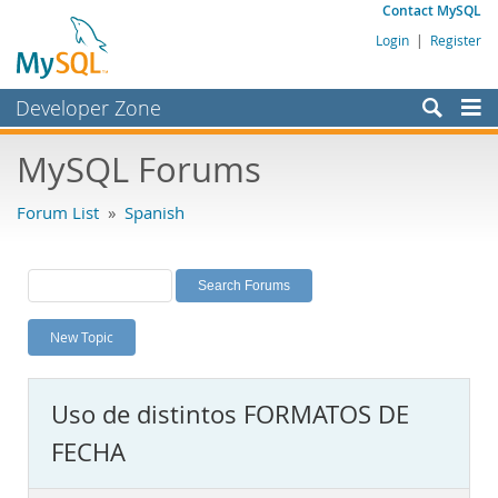
Contact MySQL
Login
|
Register
Developer Zone
Forums
MySQL Forums
Bugs
Forum List
»
Spanish
Worklog
Labs
Planet MySQL
New Topic
News and Events
Community
Uso de distintos FORMATOS DE
MySQL.com
FECHA
Downloads