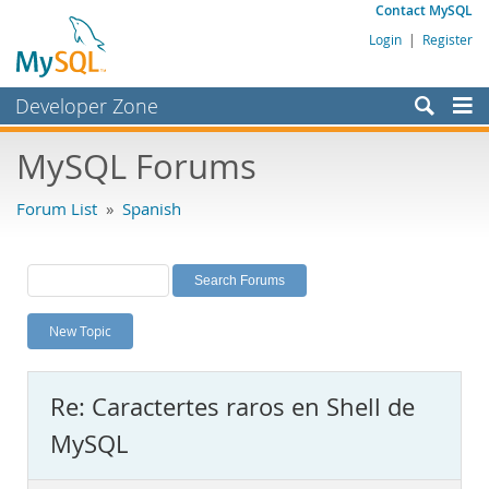
Contact MySQL
Login
|
Register
Developer Zone
Forums
MySQL Forums
Bugs
Forum List
»
Spanish
Worklog
Labs
Planet MySQL
New Topic
News and Events
Community
Re: Caractertes raros en Shell de
MySQL.com
MySQL
Downloads