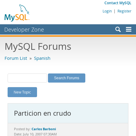
Contact MySQL
Login
|
Register
Developer Zone
Forums
MySQL Forums
Bugs
Forum List
»
Spanish
Worklog
Labs
Planet MySQL
New Topic
News and Events
Community
Particion en crudo
MySQL.com
Downloads
Carlos Barboni
Posted by:
Date: July 10, 2007 07:30AM