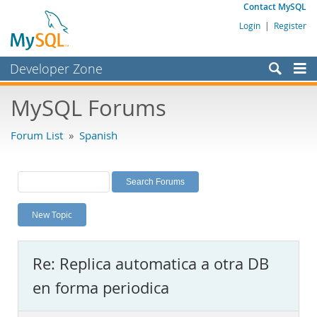
Contact MySQL
Login
|
Register
Developer Zone
Forums
MySQL Forums
Bugs
Forum List
»
Spanish
Worklog
Labs
Planet MySQL
New Topic
News and Events
Community
Re: Replica automatica a otra DB
MySQL.com
en forma periodica
Downloads