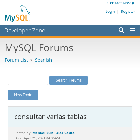
Contact MySQL
Login
|
Register
Developer Zone
Forums
MySQL Forums
Bugs
Forum List
»
Spanish
Worklog
Labs
Planet MySQL
New Topic
News and Events
Community
consultar varias tablas
MySQL.com
Downloads
Manuel Ruiz-Falcó Couto
Posted by:
Date: April 21, 2021 04:36AM