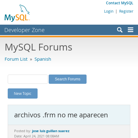
Contact MySQL
Login
|
Register
Developer Zone
Forums
MySQL Forums
Bugs
Forum List
»
Spanish
Worklog
Labs
Planet MySQL
New Topic
News and Events
Community
archivos .frm no me aparecen
MySQL.com
Downloads
jose luis guillan suarez
Posted by:
Date: April 24, 2021 08:08AM