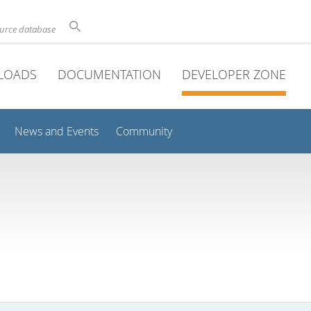
ource database
LOADS
DOCUMENTATION
DEVELOPER ZONE
News and Events
Community