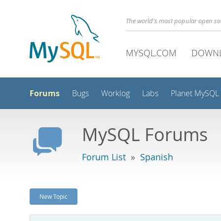
The world's most popular open s
MYSQL.COM
DOWN
Forums
Bugs
Worklog
Labs
Planet MySQL
MySQL Forums
Forum List
»
Spanish
New Topic