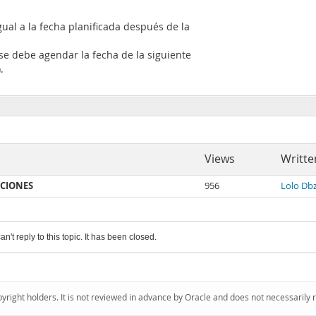
igual a la fecha planificada después de la
se debe agendar la fecha de la siguiente
.
Views
Writte
NCIONES
956
Lolo Db
an't reply to this topic. It has been closed.
pyright holders. It is not reviewed in advance by Oracle and does not necessarily 