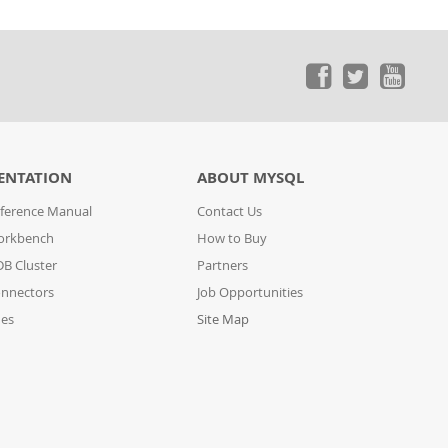
ENTATION
ABOUT MYSQL
ference Manual
Contact Us
orkbench
How to Buy
B Cluster
Partners
nnectors
Job Opportunities
des
Site Map