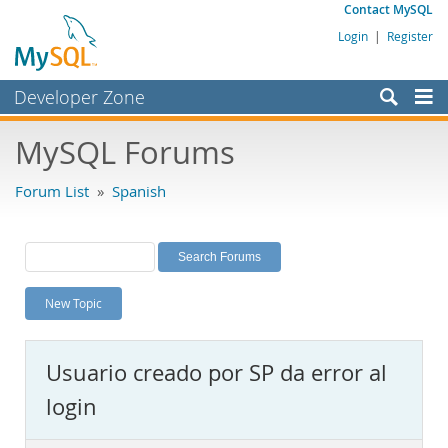
Contact MySQL
Login
|
Register
Developer Zone
Forums
MySQL Forums
Bugs
Forum List
»
Spanish
Worklog
Labs
Planet MySQL
New Topic
News and Events
Community
Usuario creado por SP da error al
MySQL.com
login
Downloads