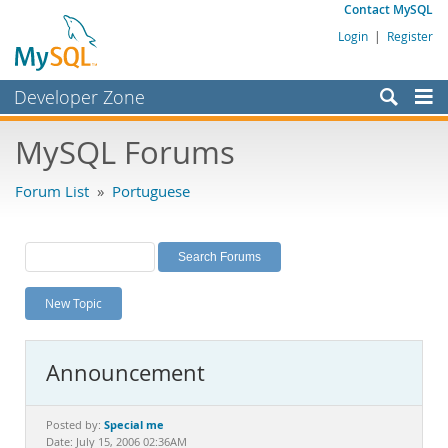
Contact MySQL
Login
|
Register
Developer Zone
Forums
MySQL Forums
Bugs
Forum List
»
Portuguese
Worklog
Labs
Planet MySQL
New Topic
News and Events
Community
Announcement
MySQL.com
Downloads
Special me
Posted by:
Date: July 15, 2006 02:36AM