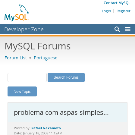
Contact MySQL
Login
|
Register
Developer Zone
Forums
MySQL Forums
Bugs
Forum List
»
Portuguese
Worklog
Labs
Planet MySQL
New Topic
News and Events
Community
problema com aspas simples...
MySQL.com
Downloads
Rafael Nakamoto
Posted by:
Date: January 18, 2008 11:12AM