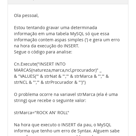
Documentation
Ola pessoal,
Estou tentando gravar uma determinada
informação em uma tabela MySQL só que essa
informação contem aspas simples (') e gera um erro
na hora da execução do INSERT.
Segue o código para analise:
Cn.Execute("INSERT INTO
MARCAS(natureza,marca,ncl,procurador)" _
& "VALUES('" & strNat & "','" & strMarca & "','" &
strNCL & "','" & strProcurador & "')")
O problema ocorre na variavel strMarca (ela é uma
string) que recebe o seguinte valor:
strMarca="ROCK AN' ROLL"
Na hora que executo o INSERT da pau, o MySQL
informa que tenho um erro de Syntax. Alguem sabe