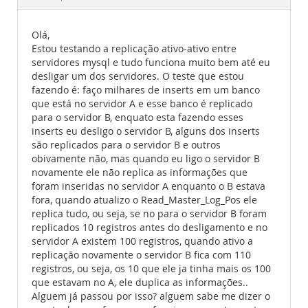
Documentation
Olá,
Estou testando a replicação ativo-ativo entre
servidores mysql e tudo funciona muito bem até eu
desligar um dos servidores. O teste que estou
fazendo é: faço milhares de inserts em um banco
que está no servidor A e esse banco é replicado
para o servidor B, enquato esta fazendo esses
inserts eu desligo o servidor B, alguns dos inserts
são replicados para o servidor B e outros
obivamente não, mas quando eu ligo o servidor B
novamente ele não replica as informações que
foram inseridas no servidor A enquanto o B estava
fora, quando atualizo o Read_Master_Log_Pos ele
replica tudo, ou seja, se no para o servidor B foram
replicados 10 registros antes do desligamento e no
servidor A existem 100 registros, quando ativo a
replicação novamente o servidor B fica com 110
registros, ou seja, os 10 que ele ja tinha mais os 100
que estavam no A, ele duplica as informações..
Alguem já passou por isso? alguem sabe me dizer o