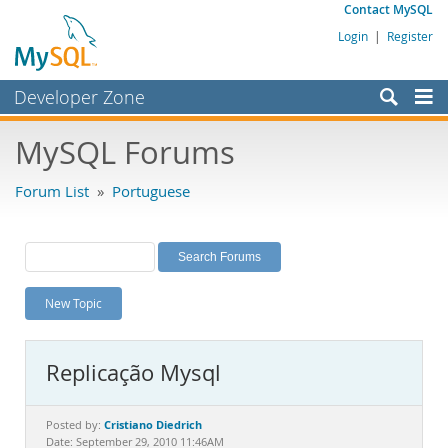
Contact MySQL
Login
|
Register
Developer Zone
Forums
MySQL Forums
Bugs
Forum List
»
Portuguese
Worklog
Labs
Planet MySQL
New Topic
News and Events
Community
Replicação Mysql
MySQL.com
Downloads
Cristiano Diedrich
Posted by:
Date: September 29, 2010 11:46AM