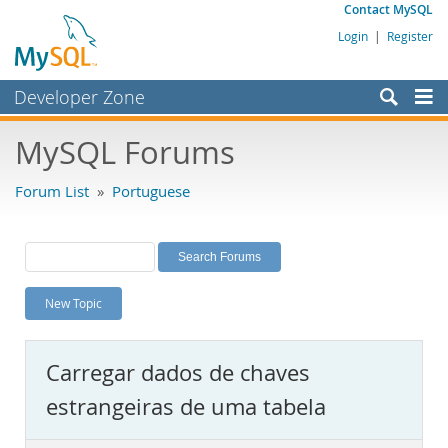
Contact MySQL
Login
|
Register
Developer Zone
Forums
MySQL Forums
Bugs
Forum List
»
Portuguese
Worklog
Labs
Planet MySQL
New Topic
News and Events
Community
Carregar dados de chaves
MySQL.com
estrangeiras de uma tabela
Downloads