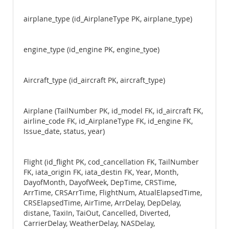
airplane_type (id_AirplaneType PK, airplane_type)
engine_type (id_engine PK, engine_tyoe)
Aircraft_type (id_aircraft PK, aircraft_type)
Airplane (TailNumber PK, id_model FK, id_aircraft FK,
airline_code FK, id_AirplaneType FK, id_engine FK,
Issue_date, status, year)
Flight (id_flight PK, cod_cancellation FK, TailNumber
FK, iata_origin FK, iata_destin FK, Year, Month,
DayofMonth, DayofWeek, DepTime, CRSTime,
ArrTime, CRSArrTime, FlightNum, AtualElapsedTime,
CRSElapsedTime, AirTime, ArrDelay, DepDelay,
distane, TaxiIn, TaiOut, Cancelled, Diverted,
CarrierDelay, WeatherDelay, NASDelay,