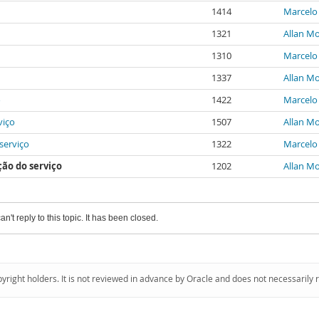
1414
Marcelo
1321
Allan Mo
1310
Marcelo
1337
Allan Mo
o
1422
Marcelo
viço
1507
Allan Mo
 serviço
1322
Marcelo
ção do serviço
1202
Allan Mo
an't reply to this topic. It has been closed.
pyright holders. It is not reviewed in advance by Oracle and does not necessarily 