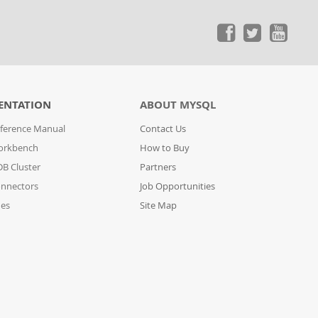
ENTATION
ABOUT MYSQL
ference Manual
Contact Us
orkbench
How to Buy
B Cluster
Partners
nnectors
Job Opportunities
des
Site Map