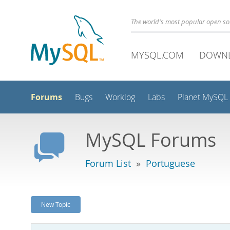
The world's most popular open s
MYSQL.COM
DOWN
Forums
Bugs
Worklog
Labs
Planet MySQL
MySQL Forums
Forum List
»
Portuguese
New Topic