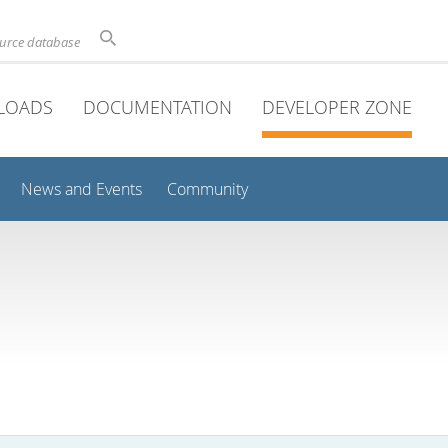
ource database
LOADS
DOCUMENTATION
DEVELOPER ZONE
News and Events
Community