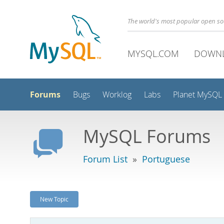
The world's most popular open s
MYSQL.COM
DOWN
Forums
Bugs
Worklog
Labs
Planet MySQL
MySQL Forums
Forum List
»
Portuguese
New Topic