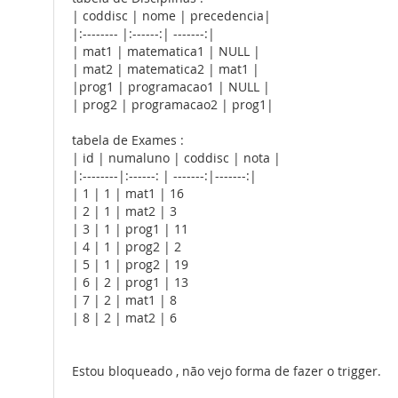
| coddisc | nome | precedencia|
|:-------- |:------:| -------:|
| mat1 | matematica1 | NULL |
| mat2 | matematica2 | mat1 |
|prog1 | programacao1 | NULL |
| prog2 | programacao2 | prog1|
tabela de Exames :
| id | numaluno | coddisc | nota |
|:--------|:------: | -------:|-------:|
| 1 | 1 | mat1 | 16
| 2 | 1 | mat2 | 3
| 3 | 1 | prog1 | 11
| 4 | 1 | prog2 | 2
| 5 | 1 | prog2 | 19
| 6 | 2 | prog1 | 13
| 7 | 2 | mat1 | 8
| 8 | 2 | mat2 | 6
Estou bloqueado , não vejo forma de fazer o trigger.