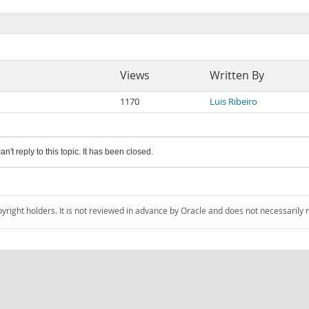
Views
Written By
1170
Luis Ribeiro
an't reply to this topic. It has been closed.
pyright holders. It is not reviewed in advance by Oracle and does not necessarily 