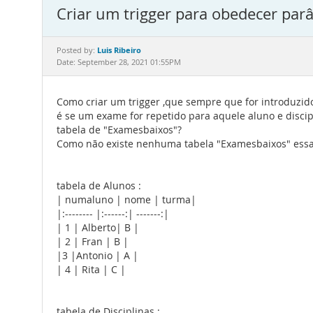
Criar um trigger para obedecer par
Luis Ribeiro
Posted by:
Date: September 28, 2021 01:55PM
Como criar um trigger ,que sempre que for introduzido
é se um exame for repetido para aquele aluno e discip
tabela de "Examesbaixos"?
Como não existe nenhuma tabela "Examesbaixos" essa
tabela de Alunos :
| numaluno | nome | turma|
|:-------- |:------:| -------:|
| 1 | Alberto| B |
| 2 | Fran | B |
|3 |Antonio | A |
| 4 | Rita | C |
tabela de Disciplinas :