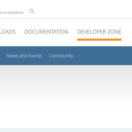
ource database
LOADS
DOCUMENTATION
DEVELOPER ZONE
News and Events
Community