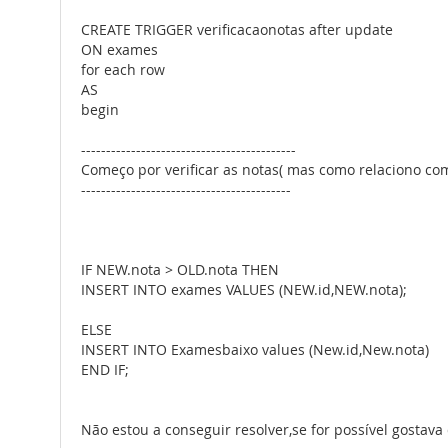
CREATE TRIGGER verificacaonotas after update
ON exames
for each row
AS
begin
-------------------------------------------
Começo por verificar as notas( mas como relaciono com 
------------------------------------------
IF NEW.nota > OLD.nota THEN
INSERT INTO exames VALUES (NEW.id,NEW.nota);
ELSE
INSERT INTO Examesbaixo values (New.id,New.nota)
END IF;
Não estou a conseguir resolver,se for possível gostav