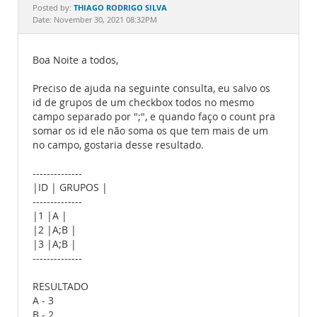
Documentation
THIAGO RODRIGO SILVA
Posted by:
Date: November 30, 2021 08:32PM
Boa Noite a todos,
Preciso de ajuda na seguinte consulta, eu salvo os
id de grupos de um checkbox todos no mesmo
campo separado por ";", e quando faço o count pra
somar os id ele não soma os que tem mais de um
no campo, gostaria desse resultado.
--------------
|ID | GRUPOS |
--------------
|1 |A |
|2 |A;B |
|3 |A;B |
--------------
RESULTADO
A - 3
B - 2