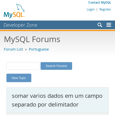
Contact MySQL
Login
|
Register
Developer Zone
Forums
MySQL Forums
Bugs
Forum List
»
Portuguese
Worklog
Labs
Planet MySQL
New Topic
News and Events
Community
somar varios dados em um campo
MySQL.com
separado por delimitador
Downloads